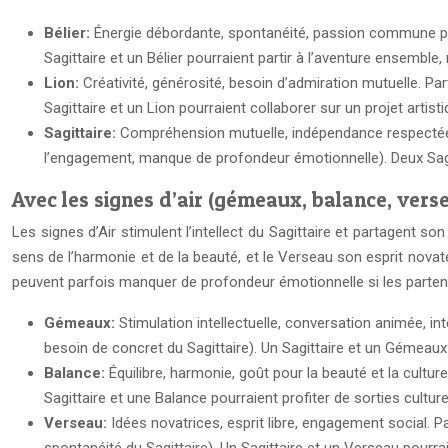
Bélier:
Énergie débordante, spontanéité, passion commune pour 
Sagittaire et un Bélier pourraient partir à l’aventure ensemble,
Lion:
Créativité, générosité, besoin d’admiration mutuelle. Par
Sagittaire et un Lion pourraient collaborer sur un projet artist
Sagittaire:
Compréhension mutuelle, indépendance respectée, r
l’engagement, manque de profondeur émotionnelle). Deux Sagit
Avec les signes d’air (gémeaux, balance, vers
Les signes d’Air stimulent l’intellect du Sagittaire et partagent so
sens de l’harmonie et de la beauté, et le Verseau son esprit nov
peuvent parfois manquer de profondeur émotionnelle si les partenai
Gémeaux:
Stimulation intellectuelle, conversation animée, in
besoin de concret du Sagittaire). Un Sagittaire et un Gémeaux 
Balance:
Équilibre, harmonie, goût pour la beauté et la culture
Sagittaire et une Balance pourraient profiter de sorties culture
Verseau:
Idées novatrices, esprit libre, engagement social. 