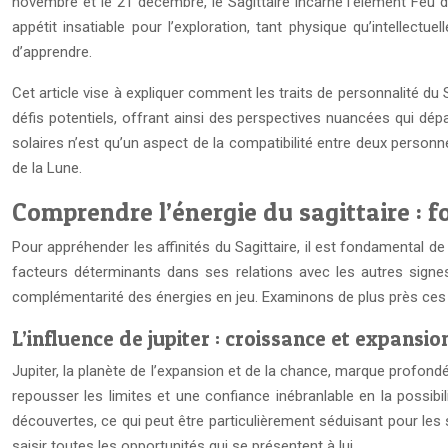
novembre et le 21 décembre, le Sagittaire incarne l’élément Feu da
appétit insatiable pour l’exploration, tant physique qu’intellectue
d’apprendre.
Cet article vise à expliquer comment les traits de personnalité du
défis potentiels, offrant ainsi des perspectives nuancées qui dépas
solaires n’est qu’un aspect de la compatibilité entre deux perso
de la Lune.
Comprendre l’énergie du sagittaire : 
Pour appréhender les affinités du Sagittaire, il est fondamental d
facteurs déterminants dans ses relations avec les autres signes
complémentarité des énergies en jeu. Examinons de plus près ces
L’influence de jupiter : croissance et expansio
Jupiter, la planète de l’expansion et de la chance, marque profondé
repousser les limites et une confiance inébranlable en la possibi
découvertes, ce qui peut être particulièrement séduisant pour les s
saisir toutes les opportunités qui se présentent à lui.