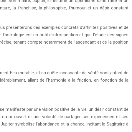
e. Son maître, Jupiter, lui insuffle un optimisme sans faille et un
venture, la franchise, la philosophie, l’humour et un désir constant
Nous présenterons des exemples concrets d’affinités positives et de
 l’astrologie est un outil d’introspection et que l’étude des signes
précise, tenant compte notamment de l’ascendant et de la position
lément Feu mutable, et sa quête incessante de vérité sont autant de
rablement, allant de l’harmonie à la friction, en fonction de la
se manifeste par une vision positive de la vie, un désir constant de
c un cœur ouvert et une volonté de partager ses expériences et ses
Jupiter symbolise l’abondance et la chance, incitant le Sagittaire à