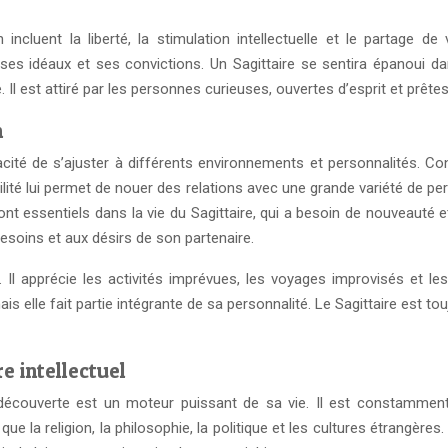
ncluent la liberté, la stimulation intellectuelle et le partage de
t ses idéaux et ses convictions. Un Sagittaire se sentira épanoui d
 Il est attiré par les personnes curieuses, ouvertes d’esprit et prête
n
ité de s’ajuster à différents environnements et personnalités. Cont
bilité lui permet de nouer des relations avec une grande variété de
 essentiels dans la vie du Sagittaire, qui a besoin de nouveauté et de
besoins et aux désirs de son partenaire.
. Il apprécie les activités imprévues, les voyages improvisés et le
mais elle fait partie intégrante de sa personnalité. Le Sagittaire est
e intellectuel
 la découverte est un moteur puissant de sa vie. Il est constamm
que la religion, la philosophie, la politique et les cultures étrangère