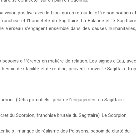
 mal à se connecter sur un plan émotionnel.
a vision positive avec le Lion, qui en retour lui offre son soutien et
anchise et l’honnêteté du Sagittaire. La Balance et le Sagittaire
e et le Verseau s’engagent ensemble dans des causes humanitaires,
rs besoins différents en matière de relation. Les signes d’Eau, avec
besoin de stabilité et de routine, peuvent trouver le Sagittaire trop
amour. (Défis potentiels : peur de l’engagement du Sagittaire,
 secret du Scorpion, franchise brutale du Sagittaire). Le Scorpion
tentiels : manque de réalisme des Poissons, besoin de clarté du