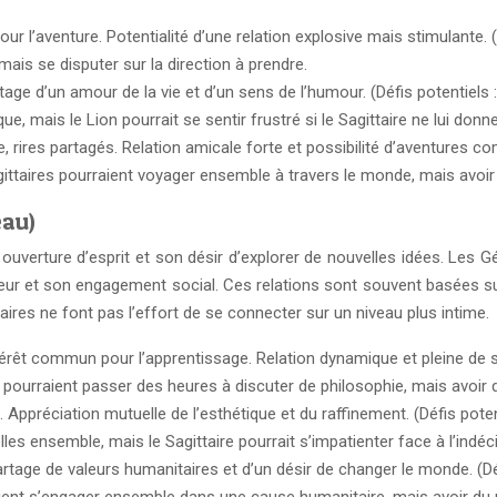
l’aventure. Potentialité d’une relation explosive mais stimulante. (D
 mais se disputer sur la direction à prendre.
tage d’un amour de la vie et d’un sens de l’humour. (Défis potentiels :
ique, mais le Lion pourrait se sentir frustré si le Sagittaire ne lui do
ires partagés. Relation amicale forte et possibilité d’aventures co
taires pourraient voyager ensemble à travers le monde, mais avoir 
eau)
n ouverture d’esprit et son désir d’explorer de nouvelles idées. Les 
ateur et son engagement social. Ces relations sont souvent basées s
res ne font pas l’effort de se connecter sur un niveau plus intime.
térêt commun pour l’apprentissage. Relation dynamique et pleine de su
pourraient passer des heures à discuter de philosophie, mais avoir d
. Appréciation mutuelle de l’esthétique et du raffinement. (Défis poten
lles ensemble, mais le Sagittaire pourrait s’impatienter face à l’indéc
Partage de valeurs humanitaires et d’un désir de changer le monde. (