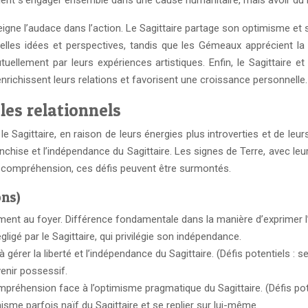
raient s’engager ensemble dans une cause humanitaire, mais avoir du
nseigne l’audace dans l’action. Le Sagittaire partage son optimisme et s
lles idées et perspectives, tandis que les Gémeaux apprécient la fr
utuellement par leurs expériences artistiques. Enfin, le Sagittair
richissent leurs relations et favorisent une croissance personnelle.
les relationnels
e Sagittaire, en raison de leurs énergies plus introverties et de leu
nchise et l’indépendance du Sagittaire. Les signes de Terre, avec leur 
la compréhension, ces défis peuvent être surmontés.
ons)
ement au foyer. Différence fondamentale dans la manière d’exprimer l’
ligé par le Sagittaire, qui privilégie son indépendance.
 à gérer la liberté et l’indépendance du Sagittaire. (Défis potentiels :
venir possessif.
ompréhension face à l’optimisme pragmatique du Sagittaire. (Défis po
misme parfois naïf du Sagittaire et se replier sur lui-même.