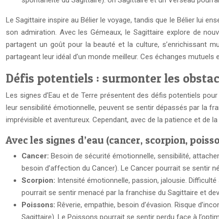
spontanéité du Sagittaire). Un Sagittaire et un Verseau pour
Le Sagittaire inspire au Bélier le voyage, tandis que le Bélier lui e
son admiration. Avec les Gémeaux, le Sagittaire explore de nouve
partagent un goût pour la beauté et la culture, s’enrichissant m
partageant leur idéal d’un monde meilleur. Ces échanges mutuels en
Défis potentiels : surmonter les obstac
Les signes d’Eau et de Terre présentent des défis potentiels pour l
leur sensibilité émotionnelle, peuvent se sentir dépassés par la fra
imprévisible et aventureux. Cependant, avec de la patience et de 
Avec les signes d’eau (cancer, scorpion, poiss
Cancer:
Besoin de sécurité émotionnelle, sensibilité, attach
besoin d’affection du Cancer). Le Cancer pourrait se sentir nég
Scorpion:
Intensité émotionnelle, passion, jalousie. Difficulté
pourrait se sentir menacé par la franchise du Sagittaire et de
Poissons:
Rêverie, empathie, besoin d’évasion. Risque d’inc
Sagittaire). Le Poissons pourrait se sentir perdu face à l’opti