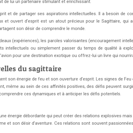
t de lui un partenaire stimulant et enrichissant.
rit et de partager ses aspirations intellectuelles. Il a besoin de c
x et ouvert d’esprit est un atout précieux pour le Sagittaire, qui
partagent son désir de comprendre le monde.
eaux (expériences), les paroles valorisantes (encouragement intelle
ets intellectuels ou simplement passer du temps de qualité à exp
’avion pour une destination exotique ou offrez-lui un livre qui nourrir
relles du sagittaire
ent son énergie de feu et son ouverture d’esprit. Les signes de Feu et
nt, même au sein de ces affinités positives, des défis peuvent su
 comprendre ces dynamiques et à anticiper les défis potentiels.
 énergie débordante qui peut créer des relations explosives mais st
sme et son désir d’aventure. Ces relations sont souvent passionnées e