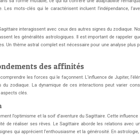
ns sa forme mutable, ce qui lui confère une adaptabilité remarquabl
lle. Les mots-clés qui le caractérisent incluent l’indépendance, l’a
 Sagittaire interagissent avec ceux des autres signes du zodiaque. 
sent les généralités astrologiques. Il est important de rappeler que
nnes. Un thème astral complet est nécessaire pour une analyse plus 
fondements des affinités
e comprendre les forces qui le façonnent. L’influence de Jupiter, l’é
 du zodiaque. La dynamique de ces interactions peut varier considé
 aspects clés.
n
ment l’optimisme et la soif d’aventure du Sagittaire. Cette influence 
lité de réaliser ses rêves. Le Sagittaire aborde les relations ave
ignes qui apprécient l’enthousiasme et la générosité. En astrologie, 