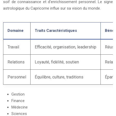
soif de connaissance et d’enrichissement personnel. Le signe
astrologique du Capricorne influe sur sa vision du monde.
Domaine
Traits Caractéristiques
Bénéf
Travail
Efficacité, organisation, leadership
Réussi
Relations
Loyauté, fidélité, soutien
Relati
Personnel
Équilibre, culture, traditions
Épano
Gestion
Finance
Médecine
Sciences