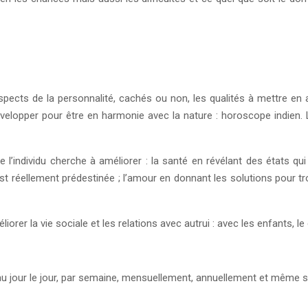
pects de la personnalité, cachés ou non, les qualités à mettre en a
évelopper pour être en harmonie avec la nature : horoscope indien.
’individu cherche à améliorer : la santé en révélant des états qui p
ui est réellement prédestinée ; l’amour en donnant les solutions pour t
er la vie sociale et les relations avec autrui : avec les enfants, le c
 au jour le jour, par semaine, mensuellement, annuellement et même 